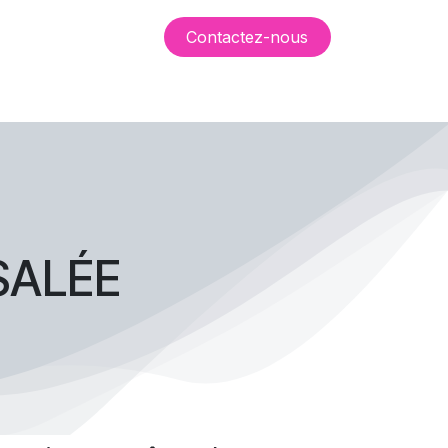
Contactez-no​​​​us
ations
Événements
SALÉE