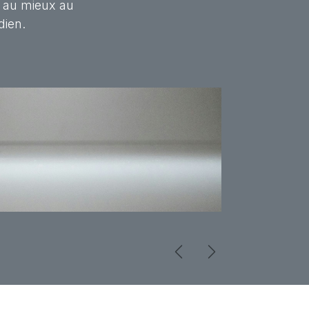
s au mieux au
dien.
Précédent
Suivant