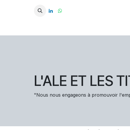
Se rendre au contenu
Accueil
À propos
Titres-services
A
L'ALE ET LES 
"Nous nous engageons à promouvoir l'emplo